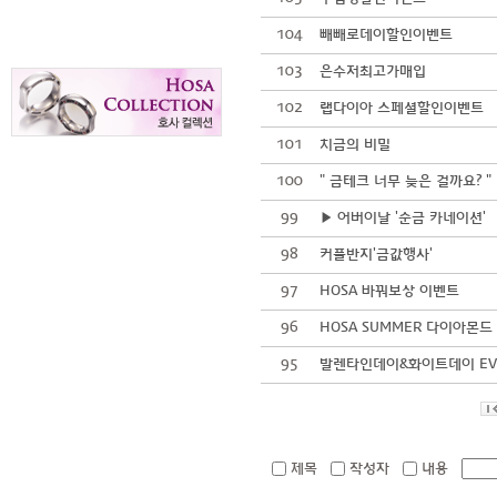
104
빼빼로데이할인이벤트
103
은수저최고가매입
102
랩다이아 스페셜할인이벤트
101
치금의 비밀
100
" 금테크 너무 늦은 걸까요? "
99
▶ 어버이날 '순금 카네이션'
98
커플반지'금값행사'
97
HOSA 바꿔보상 이벤트
96
HOSA SUMMER 다이아몬드 
95
발렌타인데이&화이트데이 EV
제목 
작성자 
내용 