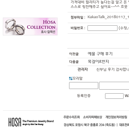
가격대비 컬리티가 높다는걸 알고 돈 
스스로 칭찬해주고 싶어요~~^^ 흐뭇 
KakaoTalk_20180117_1
첨부파일 :
(수정,
비밀번호 :
예물 구매 후기
이전글
목걸이&반지
다음글
관리자
신부님 후기 감사합니
꼬리말
등록인증
W