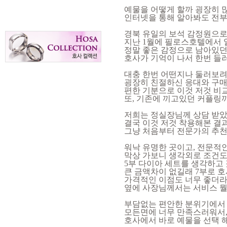
예물을 어떻게 할까 굉장히 많
인터넷을 통해 알아봐도 전부
경북 유일의 보석 감정원으로
지난 1월에 필로스호텔에서 
정말 좋은 감정으로 남아있
호사가 기억이 나서 한번 들
대충 한번 어떤지나 둘러보
굉장히 친절하신 응대와 구매
편한 기분으로 이것 저것 비
또, 기존에 끼고있던 커플링
저희는 정실장님께 상담 받
결국 이것 저것 착용해본 결
그냥 처음부터 전문가의 추천
워낙 유명한 곳이고, 전문적
막상 가보니 생각외로 조건도
5부 다이아 세트를 생각하고
큰 금액차이 없길래
7부로 
가격적인 이점도 너무 좋더라
옆에 사장님께서는 서비스 뭘
부담없는 편안한 분위기에서
모든면에 너무 만족스러워서,
호사에서 바로 예물을 선택 