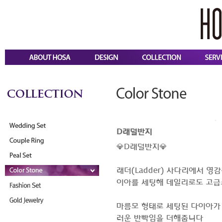
D래덜반지
💎D래덜반지💎
 래더(Ladder) 사다리에서 
이아를 세팅해 데일리로도 고급
 마름모 형태로 세팅된 다이아
러운 반빡임을 더해줍니다 